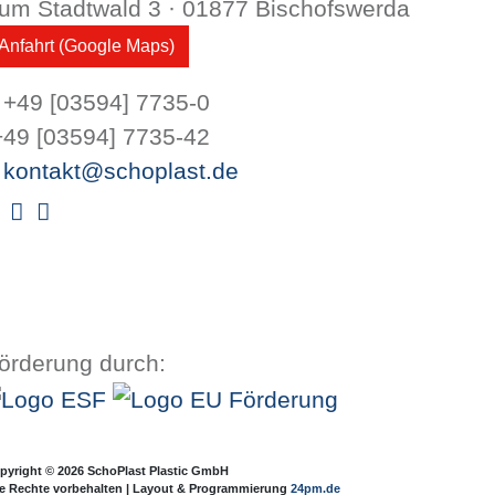
um Stadtwald 3 · 01877 Bischofswerda
Anfahrt (Google Maps)
+49 [03594] 7735-0
49 [03594] 7735-42
kontakt@schoplast.de
Xing
Facebook
Instagram
örderung durch:
pyright © 2026 SchoPlast Plastic GmbH
le Rechte vorbehalten | Layout & Programmierung
24pm.de