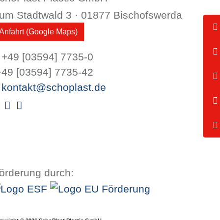
um Stadtwald 3 · 01877 Bischofswerda
Anfahrt (Google Maps)
+49 [03594] 7735-0
49 [03594] 7735-42
kontakt@schoplast.de
Xing
Facebook
Instagram
örderung durch: